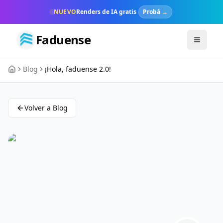
NUEVO
Renders de IA gratis
Probá →
Faduense
Toggle m
Blog
¡Hola, faduense 2.0!
Volver a Blog