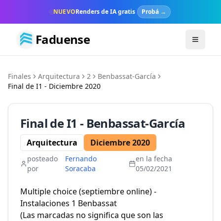
NUEVO
Renders de IA gratis
Probá →
Faduense
Toggle m
Finales
Arquitectura
2
Benbassat-García
Final de
I1
-
Diciembre
2020
Final de
I1
-
Benbassat-García
Arquitectura
Diciembre
2020
posteado
Fernando
en la fecha
por
Soracaba
05/02/2021
Multiple choice (septiembre online) -
Instalaciones 1 Benbassat
(Las marcadas no significa que son las