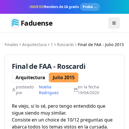
NUEVO
Renders de IA gratis
Probá →
Faduense
Toggle m
Finales
Arquitectura
1
Roscardi
Final de
FAA
-
Julio
2015
Final de
FAA
-
Roscardi
Arquitectura
Julio
2015
posteado
Noelia
en la fecha
por
Rodriguez
19/04/2020
Re viejo, si lo sé, pero tengo entendido que
sigue siendo muy similar.
Consiste en un choice de 10/12 preguntas que
abarca todos los temas vistos en la cursada.